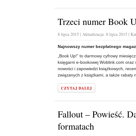
Trzeci numer Book U
8 lipca 2015
| Aktualizacja: 8 lipca 2015
| Ka
Najnowszy numer bezpłatnego magazy
„Book Up!” to darmowy cyfrowy miesięczni
księgarni e-bookowej Woblink.com oraz 
nowości i zapowiedzi książkowych, recen
związanych z książkami, a także rabaty n
CZYTAJ DALEJ
Fallout – Powieść. 
formatach