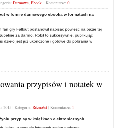
tegorie:
Darmowe
,
Ebooki
| Komentarze:
0
lout w formie darmowego ebooka w formatach na
an gry Fallout postanowił napisać powieść na bazie tej
 zupełnie za darmo. Robił to sukcesywnie, publikując
iś dzieło jest już ukończone i gotowe do pobrania w
owania przypisów i notatek w
ia 2015
| Kategorie:
Różności
| Komentarze:
1
yciu przypisy w książkach elektronicznych.
h, które wymagają istotnych zmian podczas