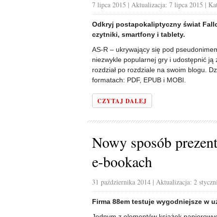
7 lipca 2015
| Aktualizacja: 7 lipca 2015
| Ka
Odkryj postapokaliptyczny świat Fal
czytniki, smartfony i tablety.
AS-R – ukrywający się pod pseudonimem f
niezwykle popularnej gry i udostępnić ją
rozdział po rozdziale na swoim blogu. Dz
formatach: PDF, EPUB i MOBI.
CZYTAJ DALEJ
Nowy sposób prezent
e-bookach
31 października 2014
| Aktualizacja: 2 styczn
Firma 88em testuje wygodniejsze w uż
Jednym z elementów książek papierowyc