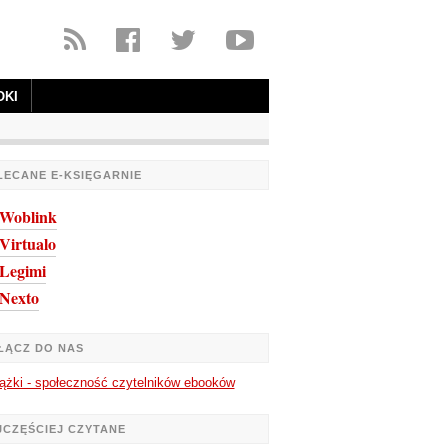
OKI
LECANE E-KSIĘGARNIE
Woblink
Virtualo
Legimi
Nexto
ŁĄCZ DO NAS
ążki - społeczność czytelników ebooków
JCZĘŚCIEJ CZYTANE