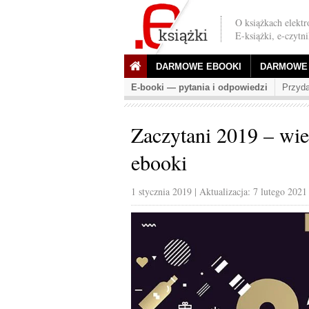
O książkach elektr
E-książki, e-czytn
DARMOWE EBOOKI
DARMOWE 
E-booki — pytania i odpowiedzi
Przyda
Zaczytani 2019 – wi
ebooki
1 stycznia 2019
| Aktualizacja: 7 lutego 2021