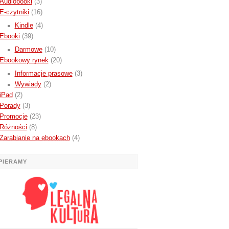
Audiobooki
(3)
E-czytniki
(16)
Kindle
(4)
Ebooki
(39)
Darmowe
(10)
Ebookowy rynek
(20)
Informacje prasowe
(3)
Wywiady
(2)
iPad
(2)
Porady
(3)
Promocje
(23)
Różności
(8)
Zarabianie na ebookach
(4)
PIERAMY