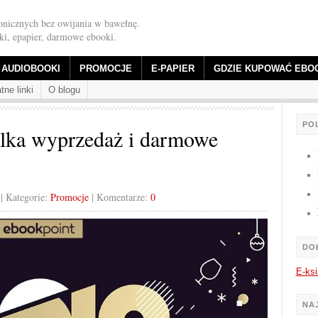
onicznych bez owijania w bawełnę.
iki, epapier, darmowe ebooki.
AUDIOBOOKI
PROMOCJE
E-PAPIER
GDZIE KUPOWAĆ EBO
tne linki
O blogu
PO
elka wyprzedaż i darmowe
| Kategorie:
Promocje
| Komentarze:
0
DO
E-ksi
NA