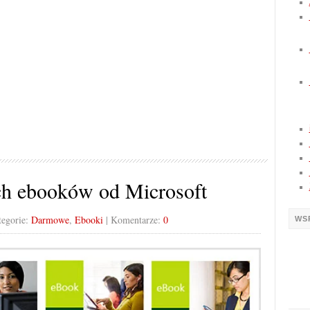
h ebooków od Microsoft
tegorie:
Darmowe
,
Ebooki
| Komentarze:
0
WS