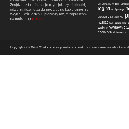
wszystkim co związane z czytaniem na ekranie.
emarketing
empik
epapie
Znajdziesz tu informacje o tym jak czytać ebooki,
n
legimi
gdzie znaleźć je za darmo, a gdzie kupić taniej niż
motywacja
p
zwykle. Jeśli jesteś tu pierwszy raz, to zapraszam
programy partnerskie
na podstronę
o blogu
.
rw2010
self-publishing
wydawnict
woblink
ebookach
zlote mysli
Copyright © 2009-2024 eksiazki.az.pl — książki elektroniczne, darmowe ebooki i aud