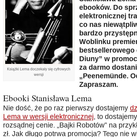
ebooków. Do spr
elektronicznej tra
co nas niewątpliw
bardzo przystęp
Woblinku premie
bestsellerowego 
Diuny” w promoc
za darmo dostan
Książki Lema doczekały się cyfrowych
„Peenemünde. Od
wersji
Zapraszam.
Ebooki Stanisława Lema
Nie dość, że po raz pierwszy dostajemy
dz
Lema w wersji elektronicznej
, to dostajem
rozsądnej cenie. „Bajki Robotów” na przyk
zł. Jak długo potrwa promocja? Tego nie 