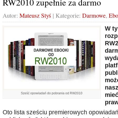
RW2010 zupełnie za darmo
Autor:
Mateusz Styś
| Kategorie:
Darmowe
,
Ebo
W ty
rozp
RW2
dar
wyda
plat
publ
moż
nasz
Sześć opowiadań do pobrania od RW2010
mieć
praw
Oto lista sześciu premierowych opowiadań 