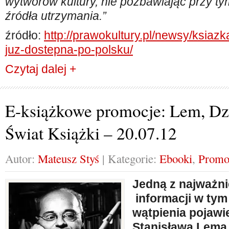
wytworów kultury, nie pozbawiając przy ty
źródła utrzymania.”
źródło:
http://prawokultury.pl/newsy/ksiazka
juz-dostepna-po-polsku/
Czytaj dalej +
E-książkowe promocje: Lem, Dzi
Świat Książki – 20.07.12
Autor:
Mateusz Styś
| Kategorie:
Ebooki
,
Promo
Jedną z najważni
informacji w tym
wątpienia pojawie
Stanisława Lema