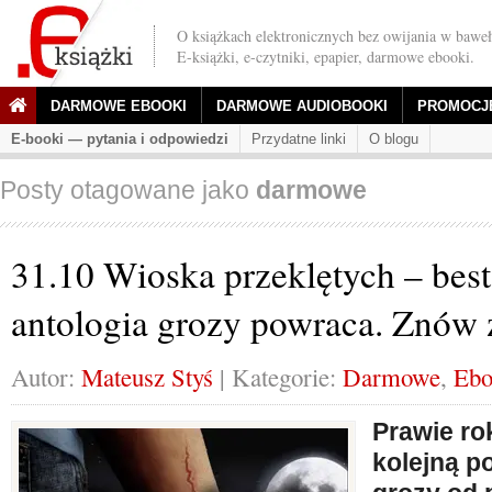
O książkach elektronicznych bez owijania w baweł
E-książki, e-czytniki, epapier, darmowe ebooki.
DARMOWE EBOOKI
DARMOWE AUDIOBOOKI
PROMOCJ
E-booki — pytania i odpowiedzi
Przydatne linki
O blogu
Posty otagowane jako
darmowe
31.10 Wioska przeklętych – best
antologia grozy powraca. Znów
Autor:
Mateusz Styś
| Kategorie:
Darmowe
,
Ebo
Prawie ro
kolejną p