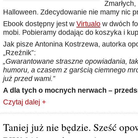
Zmarłych, 
Halloween. Zdecydowanie nie mamy nic pr
Ebook dostępny jest w
Virtualo
w dwóch fo
mobi. Pobieramy dodając do koszyka i kup
Jak pisze Antonina Kostrzewa, autorka op
„Rzeźnik”:
„Gwarantowane straszne opowiadania, tak
humoru, a czasem z garścią ciemnego mr
już przed wami.”
A dla tych o mocnych nerwach – prze
Czytaj dalej +
Taniej już nie będzie. Sześć op