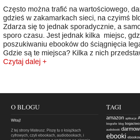
Często można trafić na wartościowego, 
gdzieś w zakamarkach sieci, na czyimś bl
Zdarza się to jednak sporadycznie, a sam
sporo czasu. Jest jednak kilka miejsc, gdz
poszukiwaniu ebooków do ściągnięcia lega
Gdzie są te miejsca? Kilka z nich przedst
Czytaj dalej +
O BLOGU
TAGI
amazon
A
aplikacje
Witaj!
bogactwo
biografie
blog
darmow
Z tej strony Mateusz. Piszę tu o książkach
audiobooki
ebooki
cyfrowych, czyli ebookach, audiobookach, i
ebooko