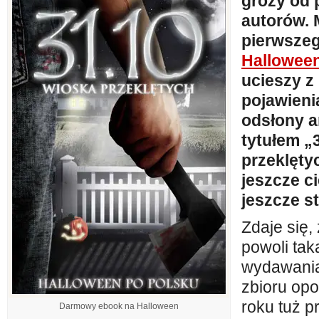
grozy od 
autorów. 
pierwszeg
Halloween
ucieszy z
pojawienia
odsłony a
tytułem „
przeklęty
jeszcze c
jeszcze st
Zdaje się,
powoli tak
wydawania
zbioru op
roku tuż 
Darmowy ebook na Halloween