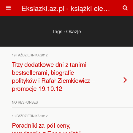
Eksiazki.az.pl - książki elektroniczne, darmowe ebooki, audiobooki
Tags › Okazje
19 PAŹDZIERNIKA 2012
Trzy dodatkowe dni z tanimi
bestsellerami, biografie
polityków i Rafał Ziemkiewicz –
promocje 19.10.12
NO RESPONSES
13 PAŹDZIERNIKA 2012
Poradniki za pół ceny,